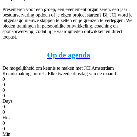
Presenteren voor een groep, een evenement organiseren, een jaar
bestuurservaring opdoen of je eigen project starten? Bij JCI word je
uitgedaagd nieuwe stappen te zetten en je grenzen te verleggen. We
bieden trainingen in persoonlijke ontwikkeling, coaching en
sponsorwerving, zodat jij je vaardigheden ontwikkelt en direct
toepast.
Op de agenda
De mogelijkheid om kennis te maken met JCI Amsterdam
Kennismakingsborrel - Elke tweede dinsdag van de maand
0
0
0
0
Days
0
0
Hrs
0
0
Min