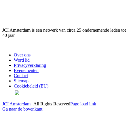
JCI Amsterdam
JCI Amsterdam is een netwerk van circa 25 ondernemende leden tot
40 jaar.
Twitter
Linkedin
Facebook
Over ons
Word lid
Privacyverklaring
Evenementen
Contact
Sitemap
Cookiebeleid (EU)
Twitter
Linkedin
Facebook
JCI Amsterdam
| All Rights Reserved
Page load link
Ga naar de bovenkant