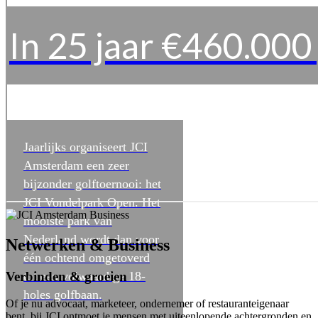
In 25 jaar €460.00
Jaarlijks organiseert JCI
Amsterdam een zeer
bijzonder golftoernooi: het
JCI Vondelpark Open. Het
mooiste park van
Nederland wordt dan voor
Netwerken & Business
één ochtend omgetoverd
Verbinden & groeien
tot een volwaardige 18-
holes golfbaan.
Of je nu advocaat, marketeer, ondernemer of restauranteigenaar
bent, bij JCI ontmoet je mensen met uiteenlopende achtergronden en