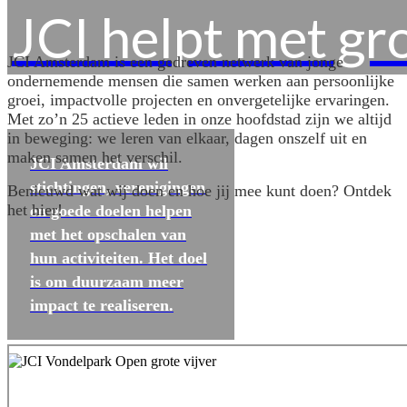
JCI helpt met gr
JCI Amsterdam is een gedreven netwerk van jonge
ondernemende mensen die samen werken aan persoonlijke
groei, impactvolle projecten en onvergetelijke ervaringen.
Met zo’n 25 actieve leden in onze hoofdstad zijn we altijd
in beweging: we leren van elkaar, dagen onszelf uit en
maken samen het verschil.
JCI Amsterdam wil
stichtingen, verenigingen
Benieuwd wat wij doen en hoe jij mee kunt doen? Ontdek
het hier!
en goede doelen helpen
met het opschalen van
hun activiteiten. Het doel
is om duurzaam meer
impact te realiseren.